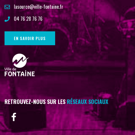
lasource@ville-fontaine.fr
04 76 28 76 76
EN SAVOIR PLUS
RETROUVEZ-NOUS SUR LES
RÉSEAUX SOCIAUX