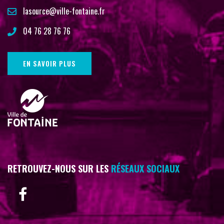
lasource@ville-fontaine.fr
04 76 28 76 76
EN SAVOIR PLUS
RETROUVEZ-NOUS SUR LES
RÉSEAUX SOCIAUX