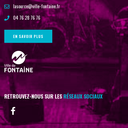
lasource@ville-fontaine.fr
04 76 28 76 76
EN SAVOIR PLUS
RETROUVEZ-NOUS SUR LES
RÉSEAUX SOCIAUX