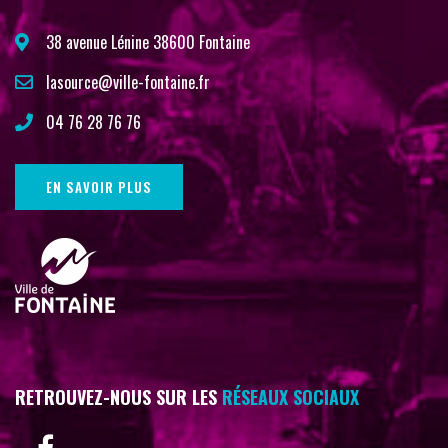
38 avenue Lénine 38600 Fontaine
lasource@ville-fontaine.fr
04 76 28 76 76
EN SAVOIR PLUS
RETROUVEZ-NOUS SUR LES
RÉSEAUX SOCIAUX