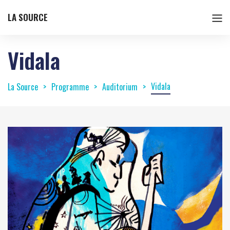
LA SOURCE
Vidala
Vidala
La Source
Programme
Auditorium