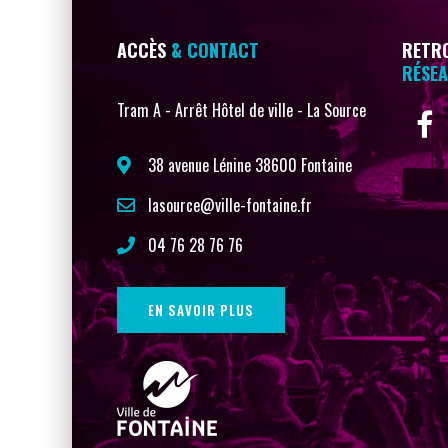
ACCÈS
& CONTACT
RETRO
RÉSEA
Tram A - Arrêt Hôtel de ville - La Source
38 avenue Lénine 38600 Fontaine
lasource@ville-fontaine.fr
04 76 28 76 76
EN SAVOIR PLUS