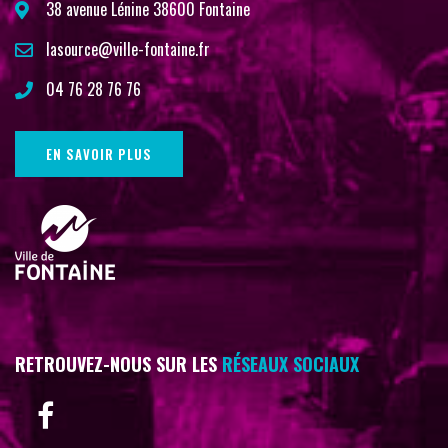
38 avenue Lénine 38600 Fontaine
lasource@ville-fontaine.fr
04 76 28 76 76
EN SAVOIR PLUS
RETROUVEZ-NOUS SUR LES
RÉSEAUX SOCIAUX