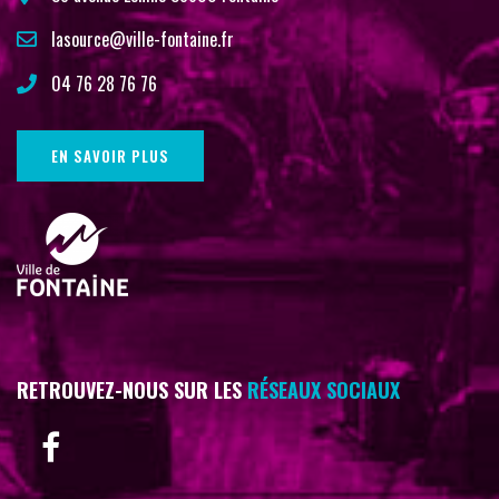
lasource@ville-fontaine.fr
04 76 28 76 76
EN SAVOIR PLUS
RETROUVEZ-NOUS SUR LES
RÉSEAUX SOCIAUX