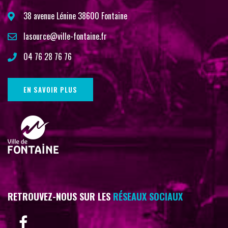
38 avenue Lénine 38600 Fontaine
lasource@ville-fontaine.fr
04 76 28 76 76
EN SAVOIR PLUS
RETROUVEZ-NOUS SUR LES
RÉSEAUX SOCIAUX