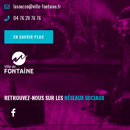
lasource@ville-fontaine.fr
04 76 28 76 76
EN SAVOIR PLUS
RETROUVEZ-NOUS SUR LES
RÉSEAUX SOCIAUX