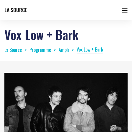
LA SOURCE
Vox Low + Bark
Vox Low + Bark
La Source
Programme
Ampli