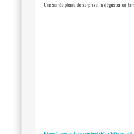
Une soirée pleine de surprise, à déguster en fami
https://www.youtube.com/watch?v=2vXjphs-yc8