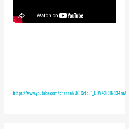
https://www.youtube.com/channel/UCiCvTcLT_UDV42i8lN834mA