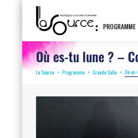
PROGRAMME
Où es-tu lune ? – 
Où es-
La Source
Programme
Grande Salle