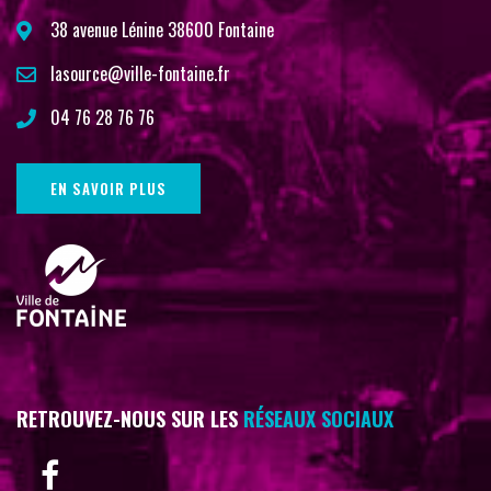
38 avenue Lénine 38600 Fontaine
lasource@ville-fontaine.fr
04 76 28 76 76
EN SAVOIR PLUS
RETROUVEZ-NOUS SUR LES
RÉSEAUX SOCIAUX