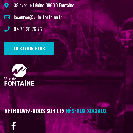
38 avenue Lénine 38600 Fontaine
lasource@ville-fontaine.fr
04 76 28 76 76
EN SAVOIR PLUS
RETROUVEZ-NOUS SUR LES
RÉSEAUX SOCIAUX