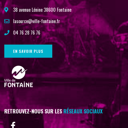
38 avenue Lénine 38600 Fontaine
lasource@ville-fontaine.fr
04 76 28 76 76
EN SAVOIR PLUS
RETROUVEZ-NOUS SUR LES
RÉSEAUX SOCIAUX