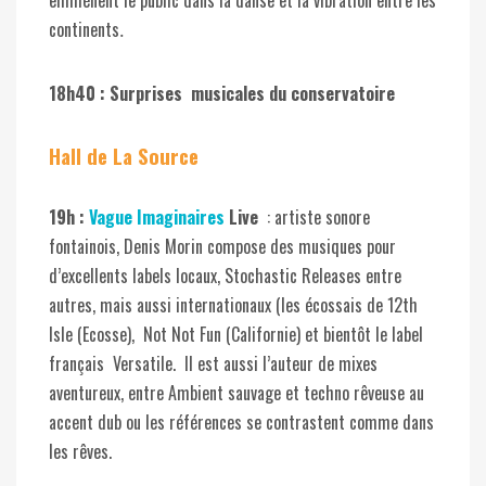
emmènent le public dans la danse et la vibration entre les
continen
ts
.
18h40 : Surprises
musicales du conservatoire
Hall de La Source
19h :
Vague Imaginaires
Live
: artiste sonore
fontainois, Denis Morin compose des musiques pour
d’excellents labels locaux, Stochastic Releases entre
autres, mais aussi internationaux (les écossais de 12th
Isle (Ecosse), Not Not Fun (Californie) et bientôt le label
français Versatile. Il est aussi l’auteur de mixes
aventureux, entre Ambient sauvage et techno rêveuse au
accent dub ou les références se contrastent comme dans
les rêves.