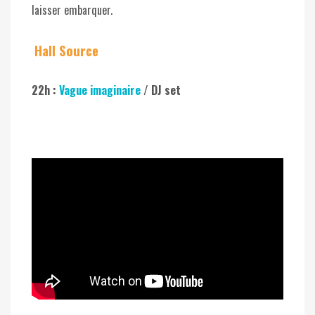
laisser embarquer.
Hall Source
22h :
Vague imaginaire
/ DJ set