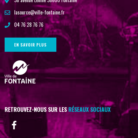
38 avenue Lénine 38600 Fontaine
lasource@ville-fontaine.fr
04 76 28 76 76
EN SAVOIR PLUS
RETROUVEZ-NOUS SUR LES
RÉSEAUX SOCIAUX