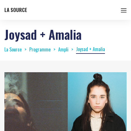
LA SOURCE
Joysad + Amalia
Joysad + Amalia
La Source
Programme
Ampli