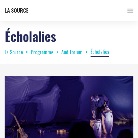
LA SOURCE
Écholalies
Écholalies
La Source
Programme
Auditorium