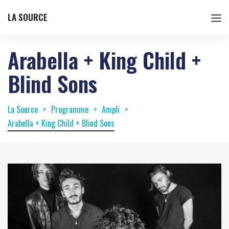
LA SOURCE
Arabella + King Child +
Blind Sons
La Source
Programme
Ampli
Arabella + King Child + Blind Sons