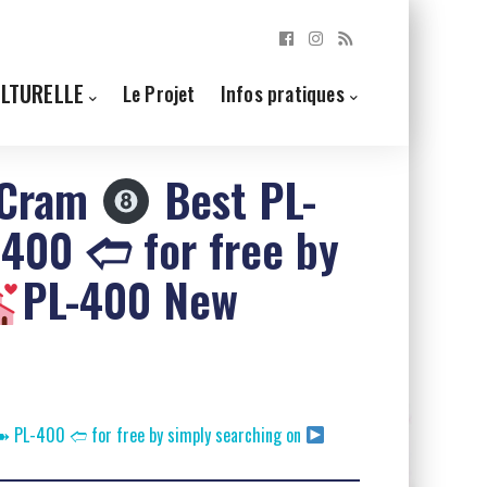
ULTURELLE
Le Projet
Infos pratiques
 Cram
Best PL-
00 🢪 for free by
PL-400 New
 PL-400 🢪 for free by simply searching on